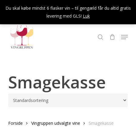
Skip
Du skal købe mindst 6 flasker vin – til gengæld får du altid gratis
to
levering med GLS!
Luk
Close
main
Menu
content
Menu
søg
Smagekasse
Forside
Vingruppen udvalgte vine
Smagekasse