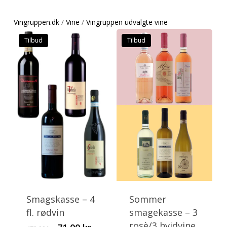
Vingruppen.dk
/
Vine
/
Vingruppen udvalgte vine
Tilbud
Tilbud
This
product
has
Smagskasse – 4
Sommer
multiple
fl. rødvin
smagekasse – 3
variants.
rosè/3 hvidvine
Original
Current