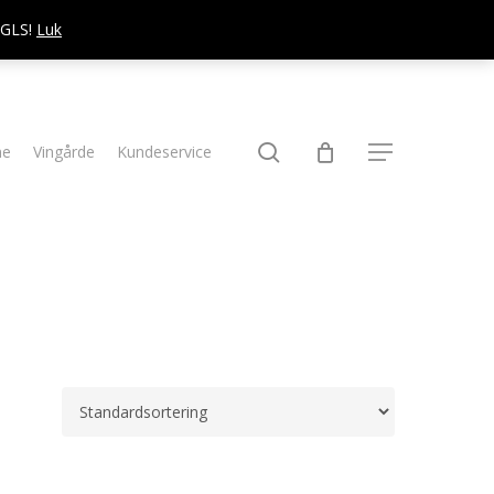
d GLS!
Luk
søg
ne
Vingårde
Kundeservice
Menu