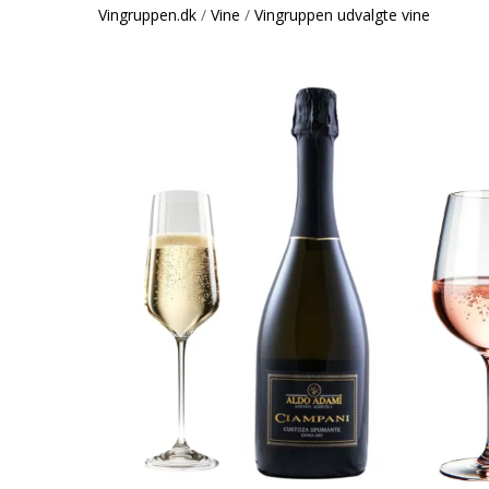
Vingruppen.dk
/
Vine
/
Vingruppen udvalgte vine
This
This