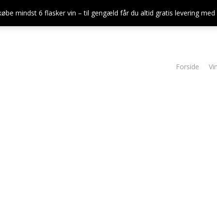
købe mindst 6 flasker vin – til gengæld får du altid gratis levering me
Forside
Vi