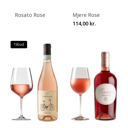
product
has
Rosato Rose
Mjere Rose
multiple
114,00
kr.
variants.
The
options
Tilbud
may
be
chosen
on
the
product
page
This
This
product
product