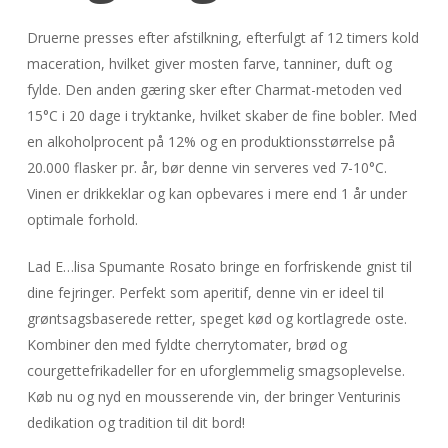
Druerne presses efter afstilkning, efterfulgt af 12 timers kold
maceration, hvilket giver mosten farve, tanniner, duft og
fylde. Den anden gæring sker efter Charmat-metoden ved
15°C i 20 dage i tryktanke, hvilket skaber de fine bobler. Med
en alkoholprocent på 12% og en produktionsstørrelse på
20.000 flasker pr. år, bør denne vin serveres ved 7-10°C.
Vinen er drikkeklar og kan opbevares i mere end 1 år under
optimale forhold.
Lad E…lisa Spumante Rosato bringe en forfriskende gnist til
dine fejringer. Perfekt som aperitif, denne vin er ideel til
grøntsagsbaserede retter, speget kød og kortlagrede oste.
Kombiner den med fyldte cherrytomater, brød og
courgettefrikadeller for en uforglemmelig smagsoplevelse.
Køb nu og nyd en mousserende vin, der bringer Venturinis
dedikation og tradition til dit bord!