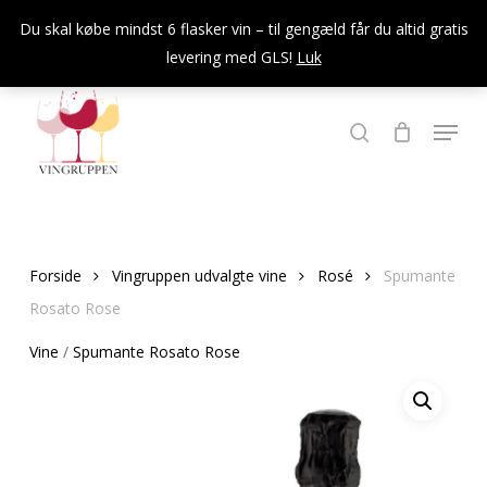
Skip
Du skal købe mindst 6 flasker vin – til gengæld får du altid gratis
to
levering med GLS!
Luk
Close
main
Menu
content
Menu
søg
Forside
Vingruppen udvalgte vine
Rosé
Spumante
Rosato Rose
Vine
/
Spumante Rosato Rose