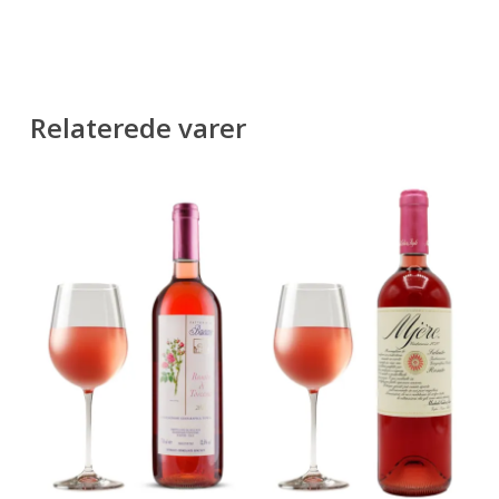
Relaterede varer
This