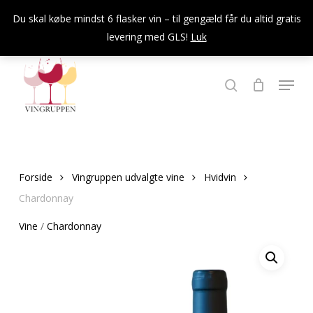
Skip
Du skal købe mindst 6 flasker vin – til gengæld får du altid gratis
to
levering med GLS!
Luk
Close
main
Menu
content
Menu
søg
Forside
Vingruppen udvalgte vine
Hvidvin
Chardonnay
Vine
/
Chardonnay