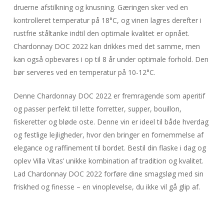
druerne afstilkning og knusning. Gæringen sker ved en
kontrolleret temperatur på 18°C, og vinen lagres derefter i
rustfrie ståltanke indtil den optimale kvalitet er opnået.
Chardonnay DOC 2022 kan drikkes med det samme, men
kan også opbevares i op til 8 år under optimale forhold. Den
bør serveres ved en temperatur på 10-12°C.
Denne Chardonnay DOC 2022 er fremragende som aperitif
og passer perfekt til lette forretter, supper, bouillon,
fiskeretter og bløde oste. Denne vin er ideel til både hverdag
og festlige lejligheder, hvor den bringer en fornemmelse af
elegance og raffinement til bordet. Bestil din flaske i dag og
oplev Villa Vitas’ unikke kombination af tradition og kvalitet.
Lad Chardonnay DOC 2022 forføre dine smagsløg med sin
friskhed og finesse – en vinoplevelse, du ikke vil gå glip af.