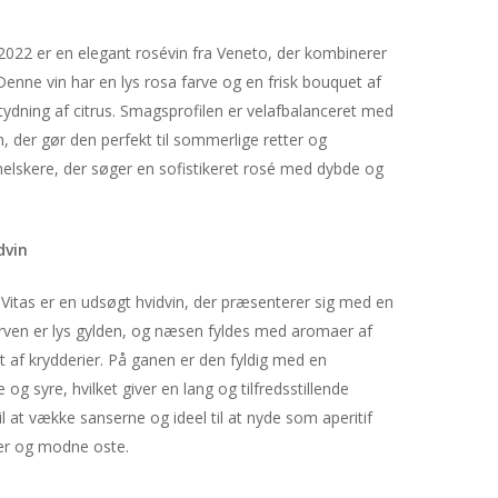
2022 er en elegant rosévin fra Veneto, der kombinerer
enne vin har en lys rosa farve og en frisk bouquet af
tydning af citrus. Smagsprofilen er velafbalanceret med
sh, der gør den perfekt til sommerlige retter og
inelskere, der søger en sofistikeret rosé med dybde og
dvin
 Vitas er en udsøgt hvidvin, der præsenterer sig med en
ven er lys gylden, og næsen fyldes med aromaer af
nt af krydderier. På ganen er den fyldig med en
 syre, hvilket giver en lang og tilfredsstillende
il at vække sanserne og ideel til at nyde som aperitif
er og modne oste.