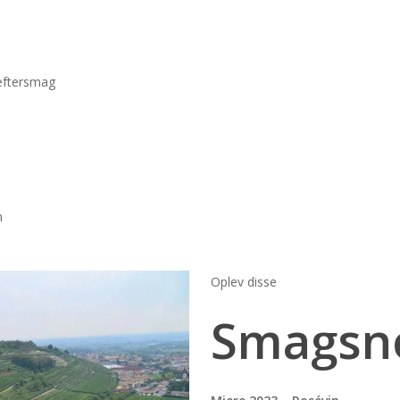
 eftersmag
h
Oplev disse
Smagsn