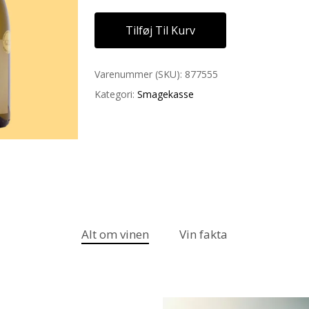
Tilføj Til Kurv
Varenummer (SKU):
877555
Kategori:
Smagekasse
Alt om vinen
Vin fakta