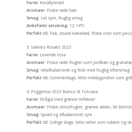
Farve:
Korallyserød
Aromaer:
Friske røde bær
Smag:
Let syre, frugtig smag
Anbefalet servering:
12-14°C
Perfekt til:
Fisk, stuvet kalvekød, friske oste som peco
3. Salento Rosato 2023
Farve:
Levende rosa
Aromaer:
Friske røde frugter som jordbær og granatæb
Smag:
Velafbalanceret og frisk med frugtig eftersmag
Perfekt til:
Sommerdage, lette middagsretter som grille
4. Poggerissi 2023 Bianco di Toscana
Farve:
Strågul med grønne reflekser
Aromaer:
Friske citrusfrugter, grønne æbler, let bloms
Smag:
Sprød og afbalanceret syre
Perfekt til:
Solrige dage, lette retter som salater og sk