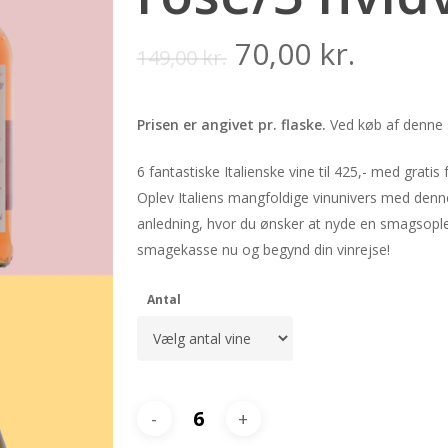
Original
Curre
70,00
kr.
149,00
kr.
price
price
was:
is:
Prisen er angivet pr. flaske.
Ved køb af denne 
149,00 kr..
70,00 k
6 fantastiske Italienske vine til 425,- med gr
Oplev Italiens mangfoldige vinunivers med denne 
anledning, hvor du ønsker at nyde en smagsopl
smagekasse nu og begynd din vinrejse!
Antal