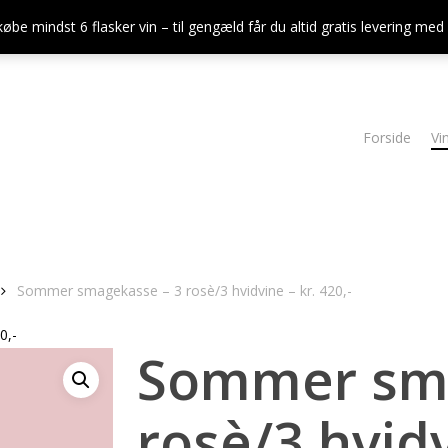
købe mindst 6 flasker vin – til gengæld får du altid gratis levering me
Forside
Vi
Sommer smagekasse – 3 rosè/3 hvidvine – kr. 420,-
0,-
Sommer sma
rosè/3 hvidv