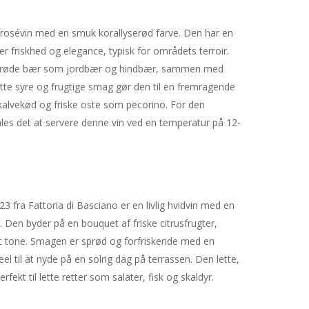
 rosévin med en smuk korallyserød farve. Den har en
 friskhed og elegance, typisk for områdets terroir.
f røde bær som jordbær og hindbær, sammen med
lette syre og frugtige smag gør den til en fremragende
t kalvekød og friske oste som pecorino. For den
es det at servere denne vin ved en temperatur på 12-
 fra Fattoria di Basciano er en livlig hvidvin med en
. Den byder på en bouquet af friske citrusfrugter,
t tone. Smagen er sprød og forfriskende med en
el til at nyde på en solrig dag på terrassen. Den lette,
ekt til lette retter som salater, fisk og skaldyr.