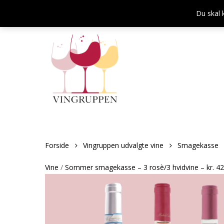
Skip
Du skal 
to
main
content
Forside
Vingruppen udvalgte vine
Smagekasse
Vine
/
Sommer smagekasse – 3 rosè/3 hvidvine – kr. 42