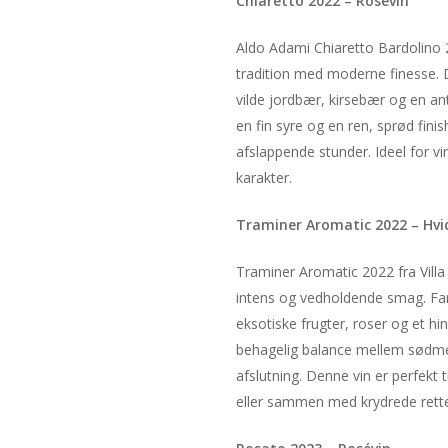
Chiaretto 2022 – Rosévin
Aldo Adami Chiaretto Bardolino 
tradition med moderne finesse. D
vilde jordbær, kirsebær og en an
en fin syre og en ren, sprød fini
afslappende stunder. Ideel for v
karakter.
Traminer Aromatic 2022 – Hvi
Traminer Aromatic 2022 fra Villa
intens og vedholdende smag. Far
eksotiske frugter, roser og et hi
behagelig balance mellem sødme og
afslutning. Denne vin er perfekt t
eller sammen med krydrede rett