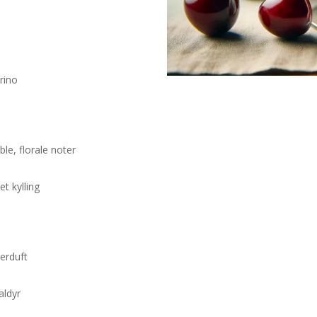
rino
le, florale noter
t kylling
terduft
aldyr