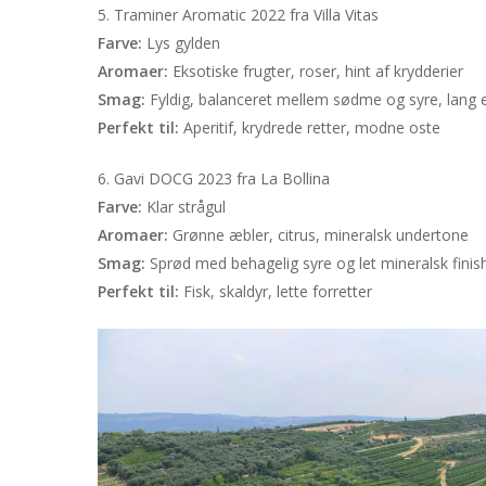
5. Traminer Aromatic 2022 fra Villa Vitas
Farve:
Lys gylden
Aromaer:
Eksotiske frugter, roser, hint af krydderier
Smag:
Fyldig, balanceret mellem sødme og syre, lang
Perfekt til:
Aperitif, krydrede retter, modne oste
6. Gavi DOCG 2023 fra La Bollina
Farve:
Klar strågul
Aromaer:
Grønne æbler, citrus, mineralsk undertone
Smag:
Sprød med behagelig syre og let mineralsk finis
Perfekt til:
Fisk, skaldyr, lette forretter