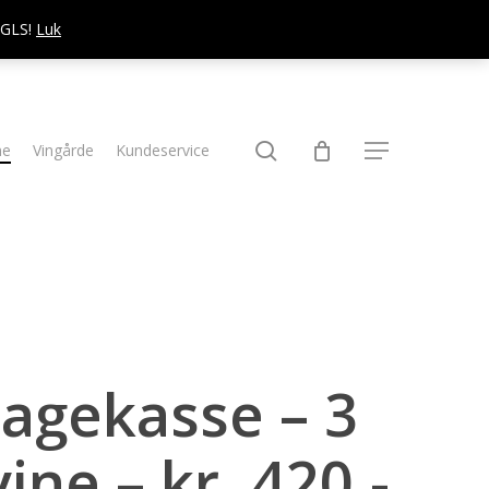
d GLS!
Luk
søg
ne
Vingårde
Kundeservice
Menu
gekasse – 3
ine – kr. 420,-