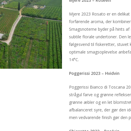
Mjere 2023 – Rosévin
Mjere 2023 Rosato er en delikat
forførende aroma, der kombinerer
Smagsnoterne byder på hints a
subtile florale undertoner. Den 
følgesvend til fiskeretter, stuve
optimale smagsoplevelse anbefal
14°C.
Poggerissi 2023 – Hvidvin
Poggerissi Bianco di Toscana 2023
strågul farve og grønne reflekser
grønne æbler og en let blomstre
afbalanceret syre, der gør den ide
men vedvarende finish gør den perf