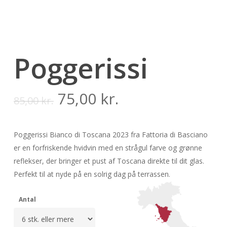
Poggerissi
Original
Current
75,00
kr.
85,00
kr.
price
price
was:
is:
Poggerissi Bianco di Toscana 2023 fra Fattoria di Basciano
85,00 kr..
75,00 kr..
er en forfriskende hvidvin med en strågul farve og grønne
reflekser, der bringer et pust af Toscana direkte til dit glas.
Perfekt til at nyde på en solrig dag på terrassen.
Antal