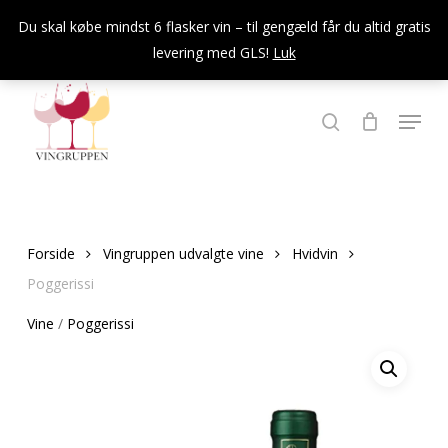
Skip
Du skal købe mindst 6 flasker vin – til gengæld får du altid gratis
to
levering med GLS!
Luk
Close
main
Menu
content
Menu
søg
Forside
Vingruppen udvalgte vine
Hvidvin
Poggerissi
Vine
/
Poggerissi