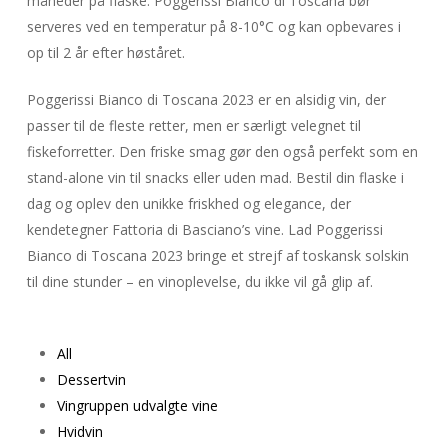
måneder på flaske. Poggerissi Bianco di Toscana bør
serveres ved en temperatur på 8-10°C og kan opbevares i
op til 2 år efter høståret.
Poggerissi Bianco di Toscana 2023 er en alsidig vin, der
passer til de fleste retter, men er særligt velegnet til
fiskeforretter. Den friske smag gør den også perfekt som en
stand-alone vin til snacks eller uden mad. Bestil din flaske i
dag og oplev den unikke friskhed og elegance, der
kendetegner Fattoria di Basciano’s vine. Lad Poggerissi
Bianco di Toscana 2023 bringe et strejf af toskansk solskin
til dine stunder – en vinoplevelse, du ikke vil gå glip af.
All
Dessertvin
Vingruppen udvalgte vine
Hvidvin